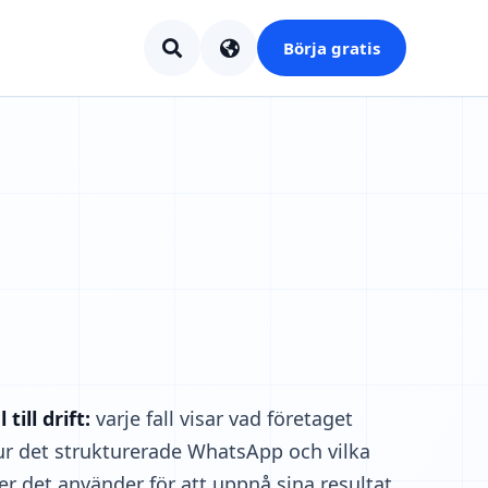
Börja gratis
till drift:
varje fall visar vad företaget
ur det strukturerade WhatsApp och vilka
er det använder för att uppnå sina resultat.