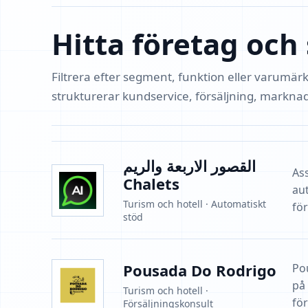
Hitta företag och
Filtrera efter segment, funktion eller varumär
strukturerar kundservice, försäljning, markna
القصور الاربعة والريم
As
Chalets
au
Turism och hotell · Automatiskt
fö
stöd
Pousada Do Rodrigo
Po
på
Turism och hotell ·
fö
Försäljningskonsult