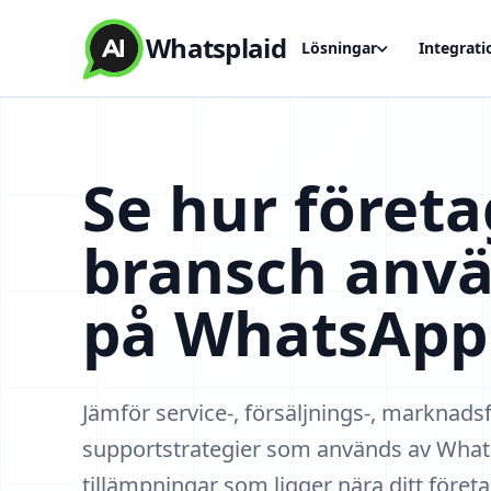
Whatsplaid
Lösningar
Integrati
Se hur företa
bransch anvä
på WhatsApp
Jämför service-, försäljnings-, marknads
supportstrategier som används av Whats
tillämpningar som ligger nära ditt företa