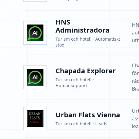
HNS
HN
Administradora
au
Turism och hotell · Automatiskt
ut
stöd
Ch
Chapada Explorer
fö
Turism och hotell ·
rå
Humansupport
Bra
Ur
Urban Flats Vienna
ass
Turism och hotell · Leads
lea