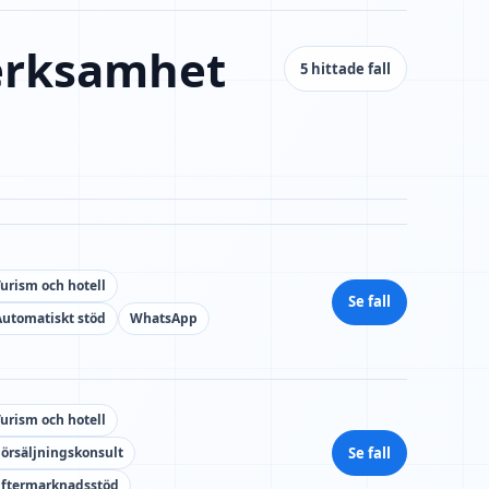
verksamhet
5 hittade fall
Turism och hotell
Se fall
Automatiskt stöd
WhatsApp
Turism och hotell
Se fall
Försäljningskonsult
Eftermarknadsstöd