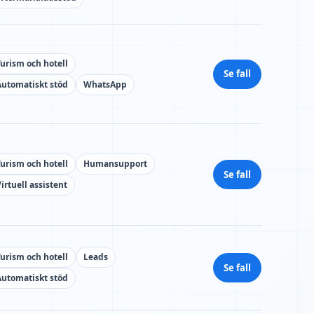
Turism och hotell
Se fall
Automatiskt stöd
WhatsApp
Turism och hotell
Humansupport
Se fall
irtuell assistent
Turism och hotell
Leads
Se fall
Automatiskt stöd