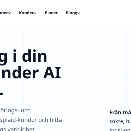
oner
Kunder
Planer
Blogg
g i din
nder AI
.
förings- och
Från mål 
plaid-kunder och hitta
sökte, h
gs verklighet.
funktion