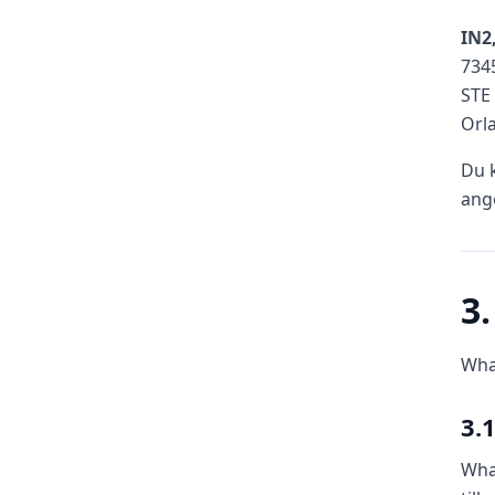
IN2
734
STE
Orl
Du 
ang
3
Wha
3.
Wha