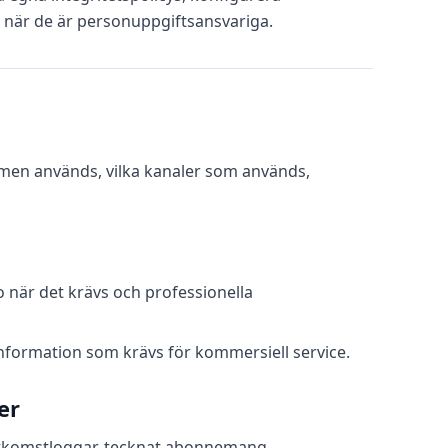
r när de är personuppgiftsansvariga.
men används, vilka kanaler som används,
 när det krävs och professionella
information som krävs för kommersiell service.
er
 åtkomstloggar, tecknat abonnemang,