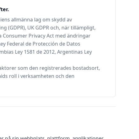
ter.
iliens allmänna lag om skydd av
g (GDPR), UK GDPR och, när tillämpligt,
rnia Consumer Privacy Act med ändringar
Ley Federal de Protección de Datos
ombias Ley 1581 de 2012, Argentinas Ley
faktorer som den registrerades bostadsort,
ds roll i verksamheten och den
 på sin webbplats, plattform, applikationer,