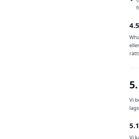
f
4.
What
elle
rätt
5
Vi b
lags
5.
Vi k