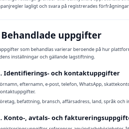
anjregler lagligt och svara på registrerades förfrågninga
. Behandlade uppgifter
uppgifter som behandlas varierar beroende på hur plattfor
ens inställningar och gällande lagstiftning.
1. Identifierings- och kontaktuppgifter
örnamn, efternamn, e‑post, telefon, WhatsApp, skattekonto
ontaktuppgifter.
öretag, befattning, bransch, affärsadress, land, språk och 
2. Konto-, avtals- och faktureringsuppgift
egistreringsuppgifter, referenser, användarbehörigheter,