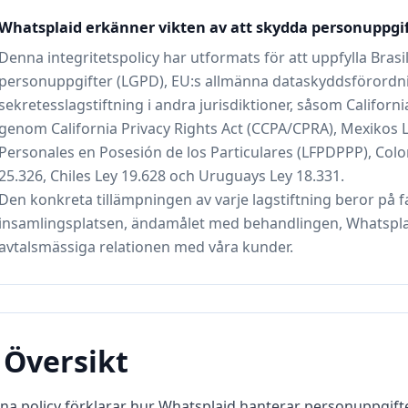
Whatsplaid erkänner vikten av att skydda personuppgif
Denna integritetspolicy har utformats för att uppfylla Bras
personuppgifter (LGPD), EU:s allmänna dataskyddsförordnin
sekretesslagstiftning i andra jurisdiktioner, såsom Califo
genom California Privacy Rights Act (CCPA/CPRA), Mexikos 
Personales en Posesión de los Particulares (LFPDPPP), Col
25.326, Chiles Ley 19.628 och Uruguays Ley 18.331.
Den konkreta tillämpningen av varje lagstiftning beror på 
insamlingsplatsen, ändamålet med behandlingen, Whatsplai
avtalsmässiga relationen med våra kunder.
. Översikt
a policy förklarar hur Whatsplaid hanterar personuppgifter