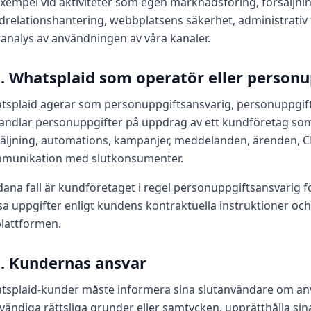
 exempel vid aktiviteter som egen marknadsföring, försäljni
relationshantering, webbplatsens säkerhet, administrativ fö
analys av användningen av våra kanaler.
2. Whatsplaid som operatör eller personu
tsplaid agerar som personuppgiftsansvarig, personuppgiftsb
andlar personuppgifter på uppdrag av ett kundföretag som
säljning, automations, kampanjer, meddelanden, ärenden, C
munikation med slutkonsumenter.
dana fall är kundföretaget i regel personuppgiftsansvarig 
a uppgifter enligt kundens kontraktuella instruktioner oc
plattformen.
3. Kundernas ansvar
tsplaid-kunder måste informera sina slutanvändare om an
ändiga rättsliga grunder eller samtycken, upprätthålla sina