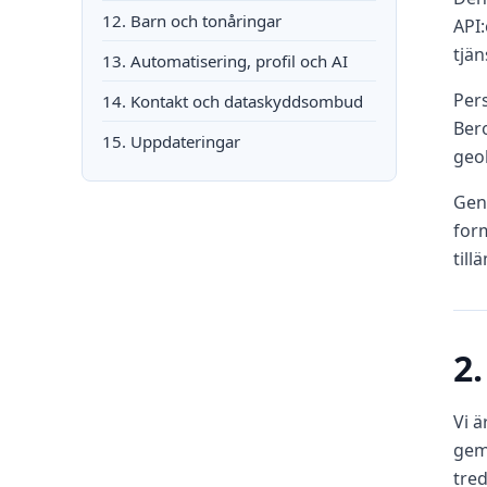
12. Barn och tonåringar
API
tjän
13. Automatisering, profil och AI
Pers
14. Kontakt och dataskyddsombud
Bero
15. Uppdateringar
geol
Geno
for
till
2.
Vi ä
gem
tred