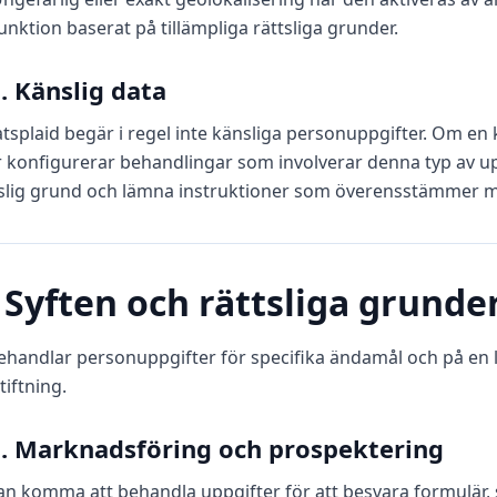
unktion baserat på tillämpliga rättsliga grunder.
5. Känslig data
splaid begär i regel inte känsliga personuppgifter. Om en
r konfigurerar behandlingar som involverar denna typ av u
slig grund och lämna instruktioner som överensstämmer med
. Syften och rättsliga grunde
ehandlar personuppgifter för specifika ändamål och på en l
tiftning.
1. Marknadsföring och prospektering
an komma att behandla uppgifter för att besvara formulär,