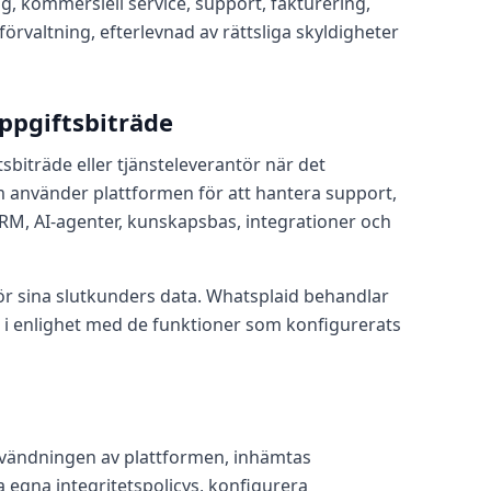
ng, kommersiell service, support, fakturering,
rvaltning, efterlevnad av rättsliga skyldigheter
ppgiftsbiträde
iträde eller tjänsteleverantör när det
 använder plattformen för att hantera support,
RM, AI‑agenter, kunskapsbas, integrationer och
för sina slutkunders data. Whatsplaid behandlar
h i enlighet med de funktioner som konfigurerats
vändningen av plattformen, inhämtas
 egna integritetspolicys, konfigurera