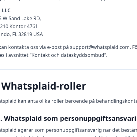
, LLC
5 W Sand Lake RD,
 210 Kontor 4761
ando, FL 32819 USA
kan kontakta oss via e‑post på support@whatsplaid.com. F
es i avsnittet ”Kontakt och dataskyddsombud”.
. Whatsplaid-roller
tsplaid kan anta olika roller beroende på behandlingskonte
1. Whatsplaid som personuppgiftsansvar
tsplaid agerar som personuppgiftsansvarig när det best