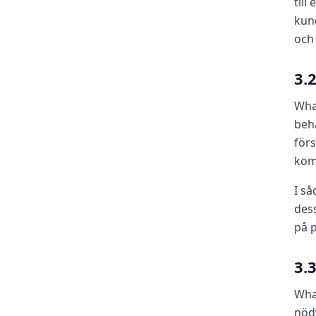
till
kund
och 
3.
Wha
beh
för
kom
I så
dess
på 
3.
Wha
nödv