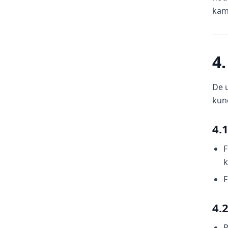
kamp
4
De 
kund
4.
F
k
F
4.
R