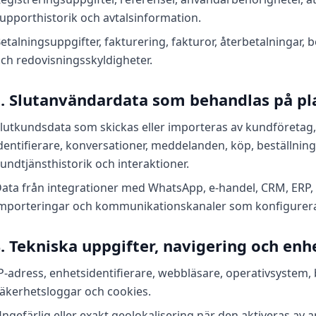
upporthistorik och avtalsinformation.
etalningsuppgifter, fakturering, fakturor, återbetalningar
ch redovisningsskyldigheter.
3. Slutanvändardata som behandlas på p
lutkundsdata som skickas eller importeras av kundföretag
dentifierare, konversationer, meddelanden, köp, beställning
undtjänsthistorik och interaktioner.
ata från integrationer med WhatsApp, e‑handel, CRM, ERP, A
mporteringar och kommunikationskanaler som konfigurera
4. Tekniska uppgifter, navigering och enh
P-adress, enhetsidentifierare, webbläsare, operativsystem, 
äkerhetsloggar och cookies.
ngefärlig eller exakt geolokalisering när den aktiveras av a