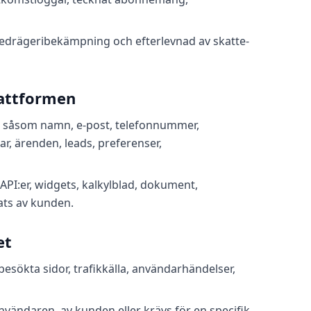
, bedrägeribekämpning och efterlevnad av skatte-
lattformen
, såsom namn, e‑post, telefonnummer,
ar, ärenden, leads, preferenser,
PI:er, widgets, kalkylblad, dokument,
ts av kunden.
et
besökta sidor, trafikkälla, användarhändelser,
nvändaren, av kunden eller krävs för en specifik