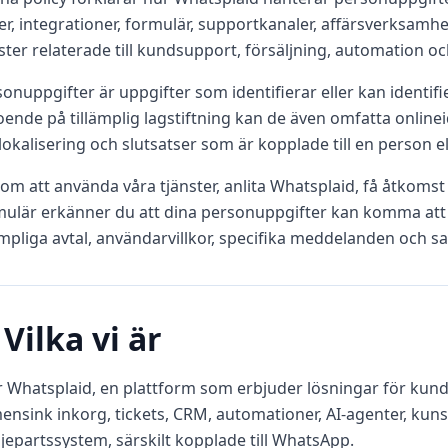
:er, integrationer, formulär, supportkanaler, affärsverks
ster relaterade till kundsupport, försäljning, automation och
onuppgifter är uppgifter som identifierar eller kan identifier
ende på tillämplig lagstiftning kan de även omfatta onlinei
okalisering och slutsatser som är kopplade till en person 
m att använda våra tjänster, anlita Whatsplaid, få åtkomst t
mulär erkänner du att dina personuppgifter kan komma att 
ämpliga avtal, användarvillkor, specifika meddelanden och s
 Vilka vi är
r Whatsplaid, en plattform som erbjuder lösningar för kund
ensink inkorg, tickets, CRM, automationer, AI‑agenter, kun
jepartssystem, särskilt kopplade till WhatsApp.