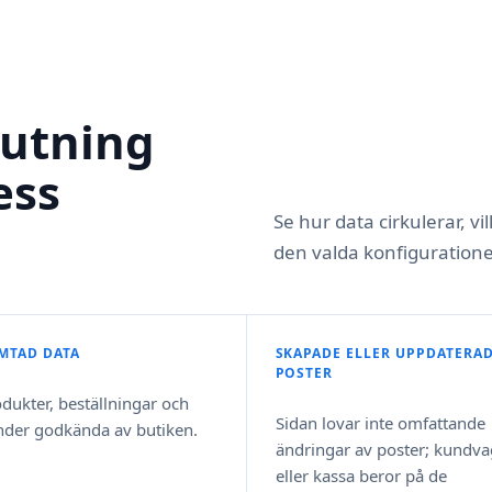
lutning
ess
Se hur data cirkulerar, v
den valda konfiguration
MTAD DATA
SKAPADE ELLER UPPDATERA
POSTER
dukter, beställningar och
Sidan lovar inte omfattande
nder godkända av butiken.
ändringar av poster; kundv
eller kassa beror på de