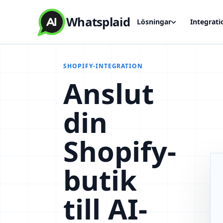
Whatsplaid
Lösningar
Integrati
SHOPIFY-INTEGRATION
Anslut
din
Shopify-
butik
till AI-