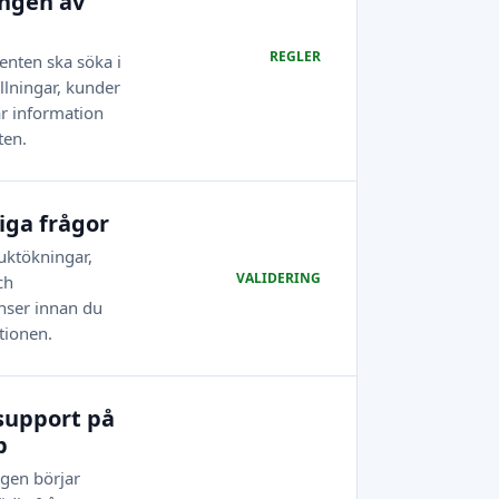
ngen av
REGLER
tenten ska söka i
llningar, kunder
r information
ten.
tiga frågor
uktökningar,
VALIDERING
ch
nser innan du
tionen.
support på
p
ngen börjar