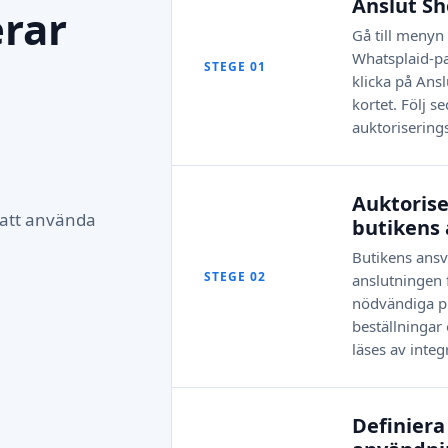
Anslut Sh
rar
Gå till menyn 
Whatsplaid-p
STEGE 01
klicka på Ansl
kortet. Följ s
auktorisering
Auktoris
 att använda
butikens
Butikens ansv
STEGE 02
anslutningen fö
nödvändiga p
beställningar
läses av integ
Definiera