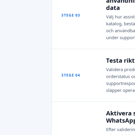
användni
data
STEGE 03
Välj hur assis
katalog, bestä
och användba
under suppor
Testa rik
Validera prod
STEGE 04
orderstatus o
supportrespo
släpper opera
Aktivera 
WhatsAp
Efter valideri