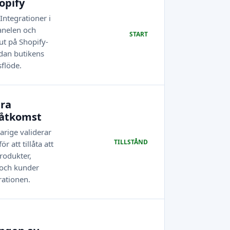
opify
Integrationer i
anelen och
START
ut på Shopify-
edan butikens
sflöde.
era
 åtkomst
arige validerar
TILLSTÅND
r att tillåta att
rodukter,
 och kunder
rationen.