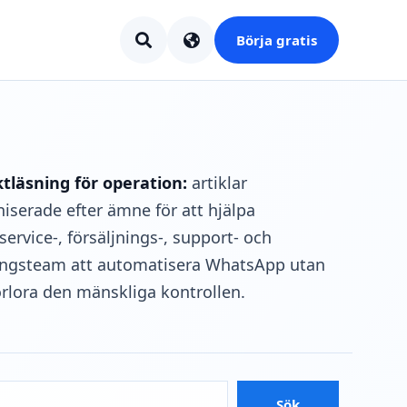
Börja gratis
ktläsning för operation:
artiklar
iserade efter ämne för att hjälpa
ervice-, försäljnings-, support- och
ingsteam att automatisera WhatsApp utan
örlora den mänskliga kontrollen.
Sök