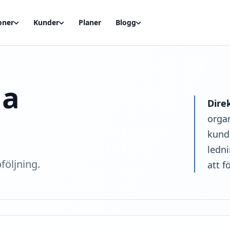
oner
Kunder
Planer
Blogg
ia
Dire
organ
kunds
ledn
följning.
att f