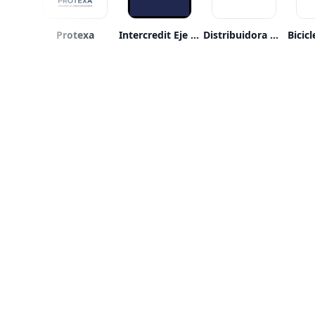
lmetro
Protexa
Intercredit Eje S.a.s.
Distribuidora Abastible