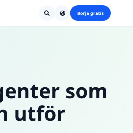
Börja gratis
genter som
h utför