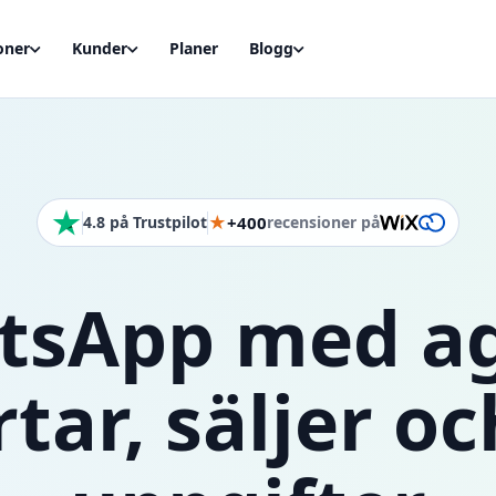
oner
Kunder
Planer
Blogg
★
+400
4.8 på Trustpilot
recensioner
på
atsApp med a
tar, säljer oc