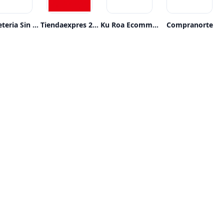
Bicicleteria Sin Limite
Tiendaexpres 2021
Ku Roa Ecommerce
Compranorte