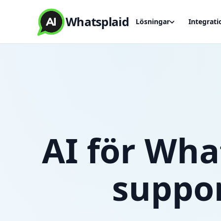
Whatsplaid
Lösningar
Integrati
AI för Wh
suppor