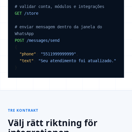
# validar conta, módulos e integrações
GET
/store
# enviar mensagem dentro da janela do 
WhatsApp
POST
/messages/send
{

"phone"
: 
"5511999999999"
,

"text"
: 
"Seu atendimento foi atualizado."
}
TRE KONTRAKT
Välj rätt riktning för