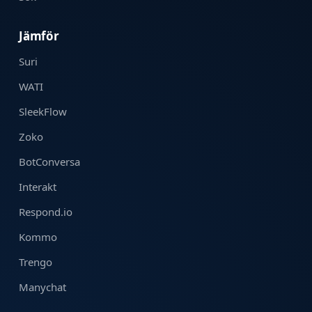
Jämför
Suri
WATI
SleekFlow
Zoko
BotConversa
Interakt
Respond.io
Kommo
Trengo
Manychat